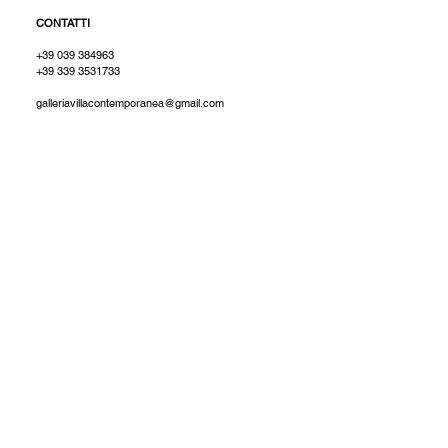
CONTATTI
+39 039 384963
+39 339 3531733
galleriavillacontemporanea@gmail.com
© 2021 All rights reserved.
VILLA CONTEMPORANEA, Via Bergamo
20
20900 - MONZA (MB)