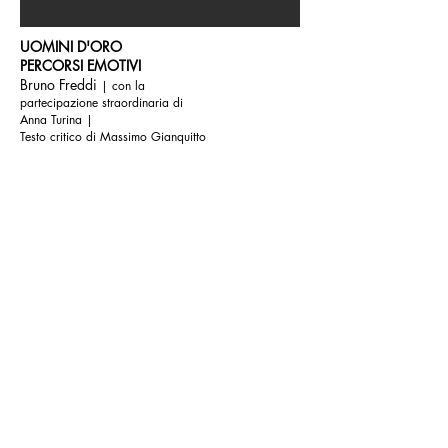
UOMINI D'ORO
PERCORSI EMOTIVI
Bruno Freddi
| con la
partecipazione straordinaria di
Anna Turina |
Testo critico di Massimo Gianquitto
4 MAGGIO |6 LUGLIO 2024
COMUNICATO STAMPA
TESTO CRITICO
torna indietro
© 2021 All rights reserved.