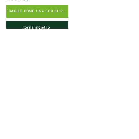
FRAGILE COME UNA SCULTURA...2016
torna indietro
© 2021 All rights reserved.
VILLA CONTEMPORANEA, Via Bergamo
20
20900 - MONZA (MB)
Politica sulla privacy
Politica sui cookie