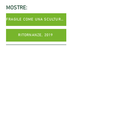
MOSTRE:
FRAGILE COME UNA SCULTURA.. 2016
RITORNANZE, 2019
torna indietro
© 2021 All rights reserved.
VILLA CONTEMPORANEA, Via Bergamo
20
20900 - MONZA (MB)