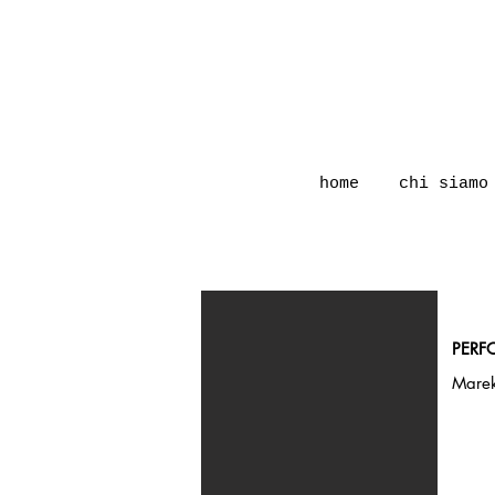
home
chi siamo
PERF
Marek