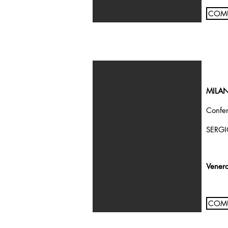
COMU
MILAN
Confer
SERGI
Vener
COMU