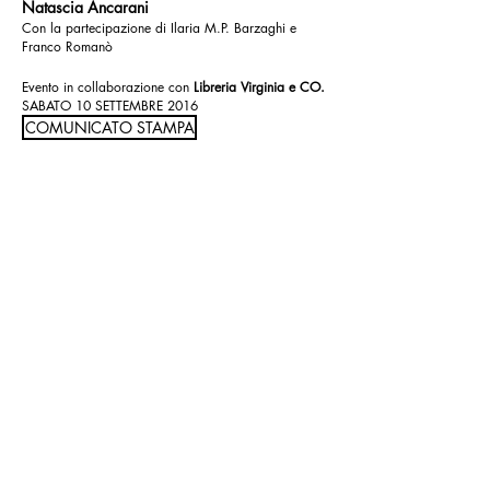
Natascia Ancarani
Con la partecipazione di Ilaria M.P. Barzaghi e
Franco Romanò
Evento in collaborazione con
Libreria Virginia e CO.
SABATO 10 SETTEMBRE 2016
COMUNICATO STAMPA
torna indietro
© 2021 All rights reserved.
VILLA CONTEMPORANEA, Via Bergamo
20
20900 - MONZA (MB)